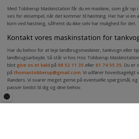
Med Tobberup Maskinstation får du en maskine, som går op i at
ses for eksempel, når det kommer til høstning. Her har vi en 
korn ved høstning, såfremt du ikke selv har mulighed for det.
Kontakt vores maskinstation for tankvog
Har du behov for at leje landbrugsmaskiner, tankvogn eller tipt
landbrugsarbejde. Så står vi hos Hos Tobberup Maskinstation a
blot
give os et kald
på
98 52 11 35
eller
61 74 55 35
. Du er 
på
thomastobberup@gmail.com
. Vi udfører hovedsageligt
Randers. Vi svarer meget gerne på eventuelle spørgsmål, og i
passer bedst til dig og dine behov.