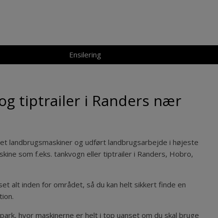
Ensilering
g tiptrailer i Randers nær
jet landbrugsmaskiner
og udført landbrugsarbejde i højeste
skine som f.eks. t
ankvogn eller tiptrailer i Randers, Hobro,
t alt inden for området, så du kan helt sikkert finde en
tion.
npark, hvor maskinerne er helt i top uanset om du skal bruge