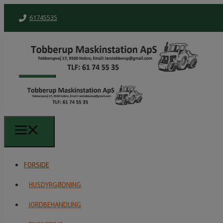
61745535
FORSIDE
HUSDYRGØDNING
FORSIDE
JORDBEHANDLING
HUSDYRGØDNING
ENSILERING
JORDBEHANDLING
HØSTARBEJDE & HALM