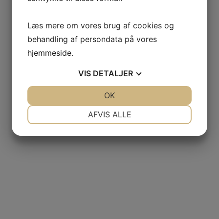
Læs mere om vores brug af cookies og
behandling af persondata på vores
hjemmeside.
VIS
DETALJER
JA
NEJ
OK
JA
NEJ
NØDVENDIGE
PRÆFERENCER
AFVIS ALLE
JA
NEJ
JA
NEJ
MARKETING
STATISTIK